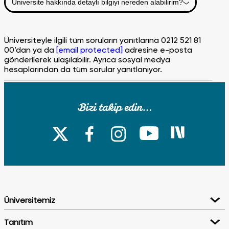
Üniversite hakkında detaylı bilgiyi nereden alabilirim?
Üniversiteyle ilgili tüm soruların yanıtlarına 0212 521 81
00’dan ya da
[email protected]
adresine e-posta
gönderilerek ulaşılabilir. Ayrıca sosyal medya
hesaplarından da tüm sorular yanıtlanıyor.
Üniversitenin eğitim dili nedir?
Fatih Sultan Mehmet Vakıf Üniversitesi’nde eğitim dili
Türkçedir. İslâmi İlimler Fakültesi’nde eğitim dili Arapça,
Mimarlık ve Tasarım Fakültesi, Mühendislik Fakültesi ve
Psikoloji Bölümünde ise %30 İngilizcedir.
Üniversitemiz
Eğitim ücretlerinde yıllık artış neye göre tespit ediliyor?
Tanıtım