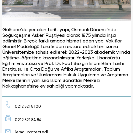
Gülhane’de yer alan tarihi yapı, Osmanlı Dönemi’nde
Soğukçeşme Askerî Rüştiyesi olarak 1875 yılında inşa
edilmiştir. Birçok farklı amaca hizmet eden yapı Vakıflar
Genel Müdürlüğü tarafından restore edildikten sonra
Üniversitemize tahsis edilerek 2022-2023 akademik yılında
eğitime-öğretime kazandırılmıştır. Yerleşke; Lisansüstü
Eğitim Enstitüsü ve Prof. Dr. Fuat Sezgin İslam Bilim Tarihi
Enstitüsü ile Orta Doğu ve Afrika Araştırmaları, Toplum
Araştırmaları ve Uluslararası Hukuk Uygulama ve Araştırma
Merkezlerinin yanı sıra İslam Sanatları Merkezi
Nakkaşhane’sine ev sahipliği yapmaktadır.
0212 521 81 00
0212 521 84 84
[email protected]