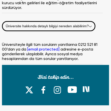
kurucu vakfın gelirleri ile eğitim-öğretim faaliyetlerini
sürdürüyor.
Üniversite hakkında detaylı bilgiyi nereden alabilirim?
Üniversiteyle ilgili tüm soruların yanıtlarına 0212 521 81
00’dan ya da
[email protected]
adresine e-posta
gönderilerek ulaşılabilir. Ayrıca sosyal medya
hesaplarından da tüm sorular yanıtlanıyor.
Üniversitenin eğitim dili nedir?
Fatih Sultan Mehmet Vakıf Üniversitesi’nde eğitim dili
Türkçedir. İslâmi İlimler Fakültesi’nde eğitim dili Arapça,
Mimarlık ve Tasarım Fakültesi, Mühendislik Fakültesi ve
Psikoloji Bölümünde ise %30 İngilizcedir.