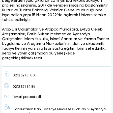
belgelerden yola çıkılarak 2014 yılında rekonstrüksiyon
projesi hazırlanmış, 2017’de yeniden inşasına başlanmıştır.
Kültür ve Turizm Bakanlığı Vakıflar Genel Müdürlüğünce
ihya edilen yapı 15 Nisan 2022’de açılarak Üniversitemize
tahsis edilmiştir.
Arap Dili Çalışmaları ve Arapça Münazara, Evliya Çelebi
Araştırmaları, Fatih Sultan Mehmet ve Ayasofya
Çalışmaları, İslam Hukuku, İslamî Sanatlar ve Yazma Eserler
Uygulama ve Araştırma Merkezleri’nin idari ve akademik
faaliyetlerinin yanı sıra lisansüstü eğitim, bilimsel etkinlik,
sergi ve yayın çalışmaları bu yerleşkede
gerçekleştirilmektedir.
0212 521 81 00
0212 521 84 84
[email protected]
Cankurtaran Mah. Caferiye Medresesi Sok. No:36 Ayasofya