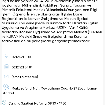
inşa edilen yapılar 2024-2025 akademik yılında hizmete
başlamıştır. Mühendislik Fakültesi, Sanat, Tasarım ve
Mimarlık Fakültesi, Meslek Yüksekokulu’nun yanı sıra Bilgi
İşlem, Öğrenci İşleri ve Uluslararası İlişkiler Daire
Başkanlıkları ile Kariyer Geliştirme ve Mezun İlişkileri
Müdürlüğü bu yerleşkede bulunmaktadır. Uzaktan Eğitim
Uygulama ve Araştırma Merkezi (UZEM), Vakıf Kültür
Varlıklarını Koruma Uygulama ve Araştırma Merkezi (KURAM)
ile KURAM Mesleki Sınav ve Belgelendirme Kurumu
faaliyetleri de bu yerleşkede gerçekleştirilmektedir.
0212 521 81 00
0212 521 84 84
[email protected]
Merkezefendi Mah. Mevlevihane Cad. No:27 Zeytinburnu/
İstanbul
Çalışma Saatleri: Hafta içi 08:30 - 17:30