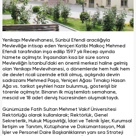
Yenikapı Mevlevihanesi, Sünbül Efendi aracılığıyla
Mevleviliğe intisap eden Yeniçeri Katibi Malkoç Mehmed
Efendi tarafından inşa edilip 1597 yılı Recep ayında
hizmete açılmıştır. İnşasından kısa bir süre sonra
Mevleviliğin İstanbul'daki en önemli merkezi haline gelmiş
olan Yenikapı Mevlevihanesi, o dönemlerde hem halk hem
de devlet ricali üzerinde etkili olmuş, açılışında devrin
sadrazamı Mehmed Paşa, Yeniçeri Ağası Tırnakçı Hasan
Ağa vs. tarikat şeyhleri hazır bulunmuş, gösterişli bir
törenle açılmıştır. Binanın ilk müştemilatı semahane,
mescid ve 18 adet derviş hücresinden oluşmaktaydı.
Günümüzde Fatih Sultan Mehmet Vakıf Üniversitesi
Rektörlüğü olarak kullanılarak; Rektörlük, Genel
Sekreterlik, Hukuk Müşavirliği, İdari ve Teknik İşler, Kurumsal
İletişim ve Tanıtım, Kütüphane ve Dokümantasyon, Mali
İşler ve Personel Daire Başkanlıklarının yanı sıra Strateji