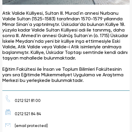
Atik Valide Külliyesi, Sultan III. Murad´ın annesi Nurbanu
Valide Sultan (1525-1583) tarafından 1570-1579 yıllarında
Mimar Sinan´a yaptırılmıştır. Üsküdar'da bulunan Külliye 18.
yüzyıla kadar Valide Sultan Külliyesi adı ile tanınmış, daha
sonra III. Ahmed´in annesi Gülnûş Sultan´ın (ö. 1715) Üsküdar
İskele Meydanı´nda yeni bir külliye inşa ettirmesiyle Eski
Valide, Atik Valide veya Valide-i Atik isimleriyle anılmaya
başlanmıştır. Külliye, Üsküdar Toptaşı semtinde kendi adını
taşıyan mahallede bulunmaktadır.
Eğitim Fakültesi ile İnsan ve Toplum Bilimleri Fakültesinin
yanı sıra Eğitimde Mükemmeliyet Uygulama ve Araştırma
Merkezi bu yerleşkede bulunmaktadır.
0212 521 81 00
0212 521 84 84
[email protected]