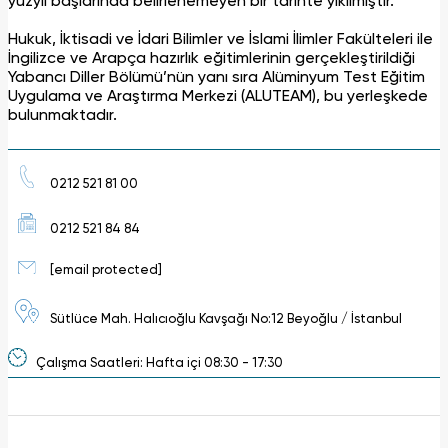
yüzyıl başlarında belirlenemeyen bir tarihte yıkılmıştır.
Hukuk, İktisadi ve İdari Bilimler ve İslami İlimler Fakülteleri ile
İngilizce ve Arapça hazırlık eğitimlerinin gerçekleştirildiği
Yabancı Diller Bölümü’nün yanı sıra Alüminyum Test Eğitim
Uygulama ve Araştırma Merkezi (ALUTEAM), bu yerleşkede
bulunmaktadır.
0212 521 81 00
0212 521 84 84
[email protected]
Sütlüce Mah. Halıcıoğlu Kavşağı No:12 Beyoğlu / İstanbul
Çalışma Saatleri: Hafta içi 08:30 - 17:30