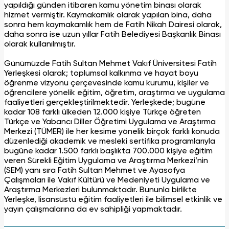
yapıldığı günden itibaren kamu yönetim binası olarak
hizmet vermiştir. Kaymakamlık olarak yapılan bina, daha
sonra hem kaymakamlık hem de Fatih Nikah Dairesi olarak,
daha sonra ise uzun yıllar Fatih Belediyesi Başkanlık Binası
olarak kullanılmıştır.
Günümüzde Fatih Sultan Mehmet Vakıf Üniversitesi Fatih
Yerleşkesi olarak; toplumsal kalkınma ve hayat boyu
öğrenme vizyonu çerçevesinde kamu kurumu, kişiler ve
öğrencilere yönelik eğitim, öğretim, araştırma ve uygulama
faaliyetleri gerçekleştirilmektedir. Yerleşkede; bugüne
kadar 108 farklı ülkeden 12.000 kişiye Türkçe öğreten
Türkçe ve Yabancı Diller Öğretimi Uygulama ve Araştırma
Merkezi (TÜMER) ile her kesime yönelik birçok farklı konuda
düzenlediği akademik ve mesleki sertifika programlarıyla
bugüne kadar 1.500 farklı başlıkta 700.000 kişiye eğitim
veren Sürekli Eğitim Uygulama ve Araştırma Merkezi’nin
(SEM) yanı sıra Fatih Sultan Mehmet ve Ayasofya
Çalışmaları ile Vakıf Kültürü ve Medeniyeti Uygulama ve
Araştırma Merkezleri bulunmaktadır. Bununla birlikte
Yerleşke, lisansüstü eğitim faaliyetleri ile bilimsel etkinlik ve
yayın çalışmalarına da ev sahipliği yapmaktadır.