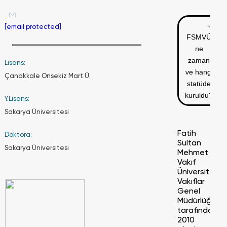
[email protected]
FSMVÜ
ne
zaman
Lisans:
ve hangi
Çanakkale Onsekiz Mart Ü.
statüde
kuruldu?
Y.Lisans:
Sakarya Üniversitesi
Fatih
Doktora:
Sultan
Sakarya Üniversitesi
Mehmet
Vakıf
Üniversitesi
Vakıflar
Genel
Müdürlüğü
tarafından
2010