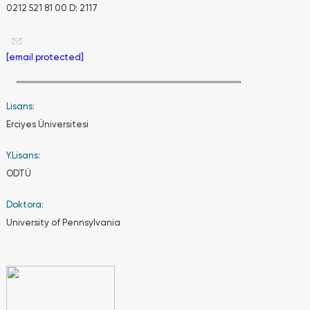
0212 521 81 00 D: 2117
anadal
programına
kabul edilen
[email protected]
öğrencilerde
ücret talep
ediliyor mu?
Lisans:
Erciyes Üniversitesi
Üniversitede
Y.Lisans:
çift
anadal
ODTÜ
programı
mevcuttur.
Doktora:
Öğrenciler
çift
University of Pennsylvania
anadal
programına,
eğitim
gördükleri
anadal
lisans