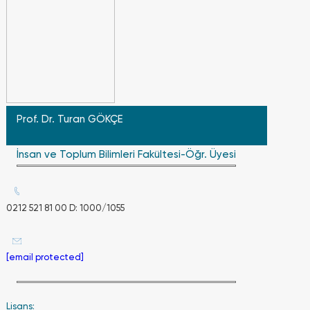
programında
en erken
üçüncü
yarıyılın
başında,
en geç
ise
beşinci
yarıyılın
Prof. Dr. Turan GÖKÇE
başında;
anadal
ön lisans
İnsan ve Toplum Bilimleri Fakültesi-Öğr. Üyesi
programında
en erken
ikinci
yarıyılın
0212 521 81 00 D: 1000/1055
başında,
en geç
ise
üçüncü
[email protected]
yarıyılın
başında
başvurabilir.
Lisans:
Öğrencinin