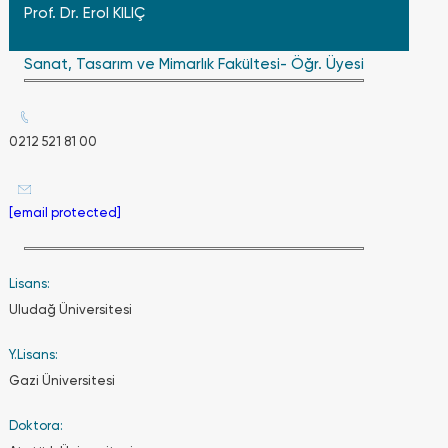
olması,
Prof. Dr. Erol KILIÇ
anadal
programının
ilgili
Sanat, Tasarım ve Mimarlık Fakültesi- Öğr. Üyesi
sınıfında
başarı
sıralaması
itibarı ile
0212 521 81 00
en üst
%20
içerisinde
bulunması
[email protected]
ve
başvurulan
programın
Lisans:
varsa
özel
Uludağ Üniversitesi
koşullarını
(yabancı
Y.Lisans:
dil
Gazi Üniversitesi
yeterliliği,
başarı
sıralaması
Doktora:
koşulu