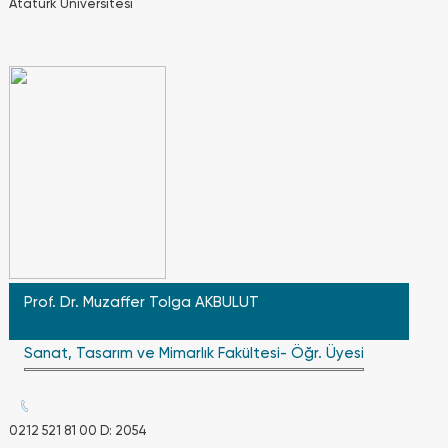
Atatürk Üniversitesi
gibi)
sağlaması
gerekmektedi
Çift
anadal
programına
kabul
edilen
öğrencilerde
ayrıca
bir ücret
alınmaz.
Ancak
anadal
programında
mezun
Prof. Dr. Muzaffer Tolga AKBULUT
olduktan
2 yıl
Sanat, Tasarım ve Mimarlık Fakültesi- Öğr. Üyesi
sonra
ÇAP
programındak
öğrenimini
tamamlayam
0212 521 81 00 D: 2054