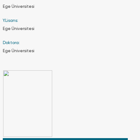
çift
Ege Üniversitesi
anadal
programına
Y.Lisans:
başvuru
yapabilmesi
Ege Üniversitesi
için
anadal
Doktora:
programında
Ege Üniversitesi
aldığı
tüm
dersleri
başarıyla
tamamlamış
olması,
başvurusu
sırasındaki
genel
not
ortalamasını
4.00
üzerinden
en az
3.00