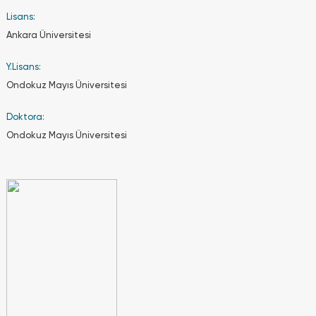
Fakültesi,
Lisans:
Mühendislik
Fakültesi
Ankara Üniversitesi
ve
Psikoloji
Y.Lisans:
Bölümünde
Ondokuz Mayıs Üniversitesi
ise %30
İngilizcedir.
Doktora:
Ondokuz Mayıs Üniversitesi
Eğitim
ücretlerinde
yıllık artış
neye göre
tespit
ediliyor?
Eğitim
ücretlerindek
artış