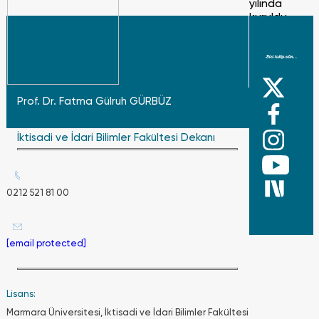
yılında
kuruldu.
Fatih
Sultan
Mehmet
Han
Vakfı,
Sinan
Prof. Dr. Fatma Gülruh GÜRBÜZ
Ağa bin
Abdurrahma
İktisadi ve İdari Bilimler Fakültesi Dekanı
Vakfı,
Nurbanu
Valide
Sultan
Vakfı,
0212 521 81 00
Hatice
Sultan
Vakfı,
[email protected]
Abdullahoğlu
Hacı
Abdülaziz
Ağa
Lisans:
Vakfı
Marmara Üniversitesi, İktisadi ve İdari Bilimler Fakültesi
olmak