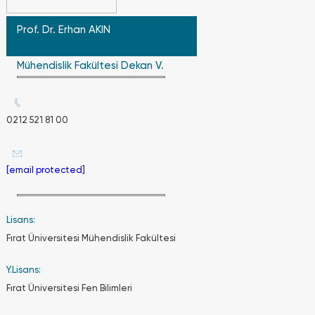
Tüketici
Fiyat
Prof. Dr. Erhan AKIN
Endeksi
(TÜFE)
ve
Mühendislik Fakültesi Dekan V.
Üretici
Fiyat
Endeksi’ne
(ÜFE)
0212 521 81 00
göre
belirlenmekte
[email protected]
Derslere
devam
Lisans:
zorunluluğu
Fırat Üniversitesi Mühendislik Fakültesi
var mıdır?
Y.Lisans:
Fırat Üniversitesi Fen Bilimleri
Öğrencilerin
derslerin