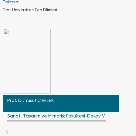
Doktora:
tamamına
devam
Fırat Üniversitesi Fen Bilimleri
etmesi
esastır.
Teorik
derslere
%70,
uygulamalı
ve
laboratuvar
derslerine
%80
devam
etmek
zorunludur.
Prof. Dr. Yusuf CİVELEK
Üniversitede
Sanat, Tasarım ve Mimarlık Fakültesi-Dekav V.
çift anadal
programı va
mıdır? Çift