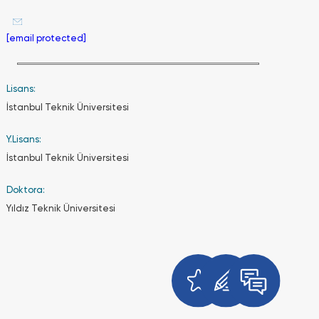
öğrencilerde
ÇAP
programının
[email protected]
kalan
öğretim
süresinin
ücreti
Lisans:
alınır.
İstanbul Teknik Üniversitesi
Y.Lisans:
İstanbul Teknik Üniversitesi
Üniversitede
yaz okulu
Doktora:
var mıdır?
Yıldız Teknik Üniversitesi
Üniversitede
güz ve
bahar
yarıyıllarına
ilave