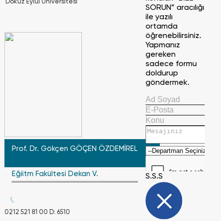
Dokuz Eylül Üniversitesi
SORUN” aracılığı
ile yazılı
ortamda
öğrenebilirsiniz.
Yapmanız
gereken
sadece formu
doldurup
göndermek.
Prof. Dr. Gökçen GÖÇEN ÖZDEMİREL
Eğiitm Fakültesi Dekan V.
S.S.S
Gönder
0212 521 81 00 D: 6510