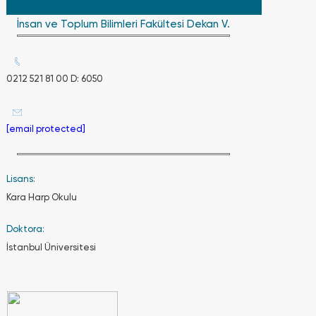
Üniversiteyle
ilgili tüm
İnsan ve Toplum Bilimleri Fakültesi Dekan V.
soruların
yanıtlarına
0212 521
81
0212 521 81 00 D: 6050
00’dan
ya da
[email prote
adresine
[email protected]
e-posta
gönderilerek
ulaşılabilir.
Ayrıca
Lisans:
sosyal
Kara Harp Okulu
medya
hesaplarında
da tüm
Doktora:
sorular
İstanbul Üniversitesi
yanıtlanıyor.