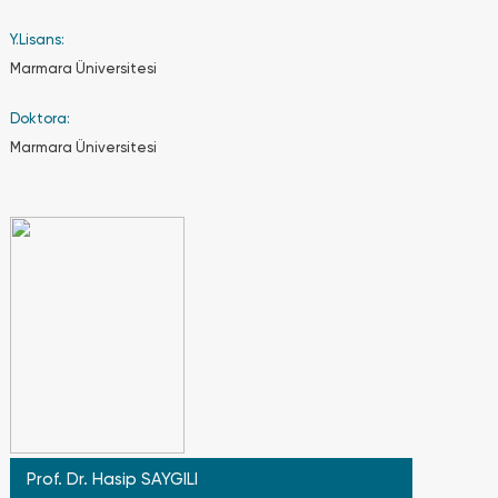
üzere 5
kurucu
Y.Lisans:
vakfın
Marmara Üniversitesi
gelirleri
ile
eğitim-
Doktora:
öğretim
Marmara Üniversitesi
faaliyetlerini
sürdürüyor.
Üniversite
hakkında
detaylı
bilgiyi
nereden
alabilirim?
Prof. Dr. Hasip SAYGILI