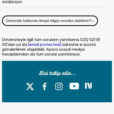
sürdürüyor.
Üniversite hakkında detaylı bilgiyi nereden alabilirim?
Üniversiteyle ilgili tüm soruların yanıtlarına 0212 521 81
00’dan ya da
[email protected]
adresine e-posta
gönderilerek ulaşılabilir. Ayrıca sosyal medya
hesaplarından da tüm sorular yanıtlanıyor.
Üniversitenin eğitim dili nedir?
Fatih Sultan Mehmet Vakıf Üniversitesi’nde eğitim dili
Türkçedir. İslâmi İlimler Fakültesi’nde eğitim dili Arapça,
Mimarlık ve Tasarım Fakültesi, Mühendislik Fakültesi ve
Psikoloji Bölümünde ise %30 İngilizcedir.