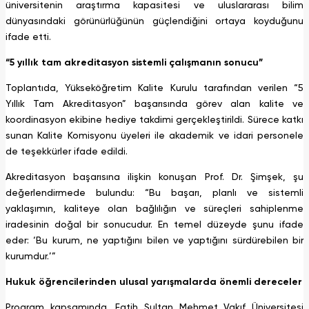
üniversitenin araştırma kapasitesi ve uluslararası bilim
dünyasındaki görünürlüğünün güçlendiğini ortaya koyduğunu
ifade etti.
“5 yıllık tam akreditasyon sistemli çalışmanın sonucu”
Toplantıda, Yükseköğretim Kalite Kurulu tarafından verilen “5
Yıllık Tam Akreditasyon” başarısında görev alan kalite ve
koordinasyon ekibine hediye takdimi gerçekleştirildi. Sürece katkı
sunan Kalite Komisyonu üyeleri ile akademik ve idari personele
de teşekkürler ifade edildi.
Akreditasyon başarısına ilişkin konuşan Prof. Dr. Şimşek, şu
değerlendirmede bulundu: “Bu başarı, planlı ve sistemli
yaklaşımın, kaliteye olan bağlılığın ve süreçleri sahiplenme
iradesinin doğal bir sonucudur. En temel düzeyde şunu ifade
eder: ‘Bu kurum, ne yaptığını bilen ve yaptığını sürdürebilen bir
kurumdur.’”
Hukuk öğrencilerinden ulusal yarışmalarda önemli dereceler
Program kapsamında, Fatih Sultan Mehmet Vakıf Üniversitesi