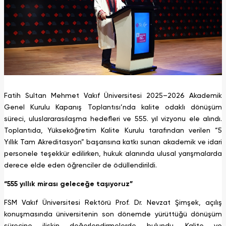
Fatih Sultan Mehmet Vakıf Üniversitesi 2025–2026 Akademik
Genel Kurulu Kapanış Toplantısı’nda kalite odaklı dönüşüm
süreci, uluslararasılaşma hedefleri ve 555. yıl vizyonu ele alındı.
Toplantıda, Yükseköğretim Kalite Kurulu tarafından verilen “5
Yıllık Tam Akreditasyon” başarısına katkı sunan akademik ve idari
personele teşekkür edilirken, hukuk alanında ulusal yarışmalarda
derece elde eden öğrenciler de ödüllendirildi.
“555 yıllık mirası geleceğe taşıyoruz”
FSM Vakıf Üniversitesi Rektörü Prof. Dr. Nevzat Şimşek, açılış
konuşmasında üniversitenin son dönemde yürüttüğü dönüşüm
sürecine ilişkin değerlendirmelerde bulundu. Kalite ve