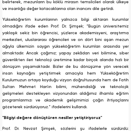
belirterek, mezunların bu köklü mirasın temsilcileri olarak ülkeye
ve insanlığa değer katacaklarına olan inancını dile getirdi.
Yükseköğretim kurumlarının yalnızca bilgi aktaran kurumlar
olmadığını ifade eden Prof. Dr. Şimşek; “Bugün üniversitemiz
yaklaşık sekiz bin öğrencisi, yüzlerce akademisyeni, araştırma
merkezleri, uluslararası öğrencileri ve on dört bini aşan mezun
ağıyla ülkemizin saygın yükseköğretim kurumları arasında yer
almaktadır. Ancak çağımız; yapay zekâdan veri bilimine, siber
güvenlikten ileri teknoloji üretimine kadar birçok alanda hızlı bir
dönüşüm yaşamaktadır. Bizler de bu dönüşüme yön verecek
insan kaynağını yetiştirmek amacıyla hem Yükseköğretim
Kurulumuzun ortaya koyduğu vizyon doğrultusunda hem de Fatih
Sultan Mehmet Han'ın bilimi, mühendisliği ve teknolojik
gelişmeleri destekleyen vizyonundan aldığımız ilhamla eğitim
programlarımızı ve akademik gelişimimizi çağın ihtiyaçlarını
gözeterek sürdürüyoruz.” ifadelerini kullandı.
"Bilgiyi değere dönüştüren nesiller yetiştiriyoruz"
Prof. Dr. Nevzat Şimşek, sözlerini şu ifadelerle sürdürdü: