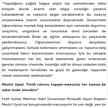
“Yaşadığımız çağda bilgiye erişim her zamankinden daha
kolaydır. Ancak önemli olan bilgiyi insanlığın yararına
kullanabilmek ve topluma değer üretebilmektir. Bu süreçte
üniversitelere önemli sorumluluklar düşmektedir. Üniversiteler
öğrencilerine mesleki bilgi kazandırırken aynı zamanda düşünme,
araştırma, sorgulama ve sorumluluk alma becerileri de
kazandırmaktadır. Bizler de eğitim anlayışımızı bu çerçevede
şekillendiriyoruz. Öğrencilerimizin düşünce dünyalarını
geliştirmelerini, kültürel birikimlerini artırmalarını ve topluma karşı
sorumluluk bilinci kazanmalarını önemsiyoruz. İşte bu sebeple
mezunlarımızın her biri, kendi alanlarında görev üstlenecek
gençler olmanın ötesinde; insanlığa adil bir dünya vadeden köklü
bir medeniyetin temsilcileri ve güçlü bir geleceğin taşıyıcıları
olarak aramızdan ayrılmaktadır.”
Mevlüt Uysal: "Fatih ruhunu taşıyan mezunlar her zaman bir
adım önde olacaktır"
Fatih Sultan Mehmet Vakıf Üniversitesi Mütevelli Heyet Başkanı
Mevlüt Uysal ise konuşmasında mezuniyetin bir son değil, yeni bir