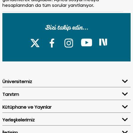
hesaplarından da tüm sorular yanıtlanıyor.
Üniversitenin eğitim dili nedir?
Fatih Sultan Mehmet Vakıf Üniversitesi’nde eğitim dili
Türkçedir. İslâmi İlimler Fakültesi’nde eğitim dili Arapça,
Mimarlık ve Tasarım Fakültesi, Mühendislik Fakültesi ve
Psikoloji Bölümünde ise %30 İngilizcedir.
Üniversitemiz
Eğitim ücretlerinde yıllık artış neye göre tespit ediliyor?
Tanıtım
Kütüphane ve Yayınlar
Eğitim ücretlerindeki artış Tüketici Fiyat Endeksi (TÜFE)
ve Üretici Fiyat Endeksi’ne (ÜFE) göre belirlenmektedir.
Yerleşkelerimiz
İletişim