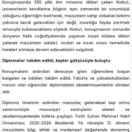
Konuşmasında 555 yıllık ilim mirasına dikkat çeken Korkut,
üniversitenin kendilerine bilginin aynı zamanda bir sorumluluk
olduğunu öğrettiğini belirterek, mezunların sahip oldukları birikimi
yalnızca kendi gelecekleri için değil, insanlığa fayda üretmek
amacıyla kullanacaklarını söyledi. Korkut, konuşmasının sonunda
dünyanın farklı coğrafyalarında yaşanan insani krizlere dikkat
çekerek mezunların adalet, vicdan ve insan onuru temelinde
hareket etmeye devam edeceklerini vurguladı.
Diplomalar takdim edildi, kepler gökyüzüyle buluştu
Konuşmaların ardından dereceye giren öğrencilere başarı
belgeleri ve ödülleri takdim edildi. Fakülte ve yüksekokullardan
mezun olan öğrenciler diplomalarını akademisyenlerinin elinden
aldı.
Diploma töreninin ardından mezunlar, geleneksel kep atma
seremonisiyle mezuniyet sevinçlerini aileleri ve
akademisyenleriyle birlikte paylaştı. Fatih Sultan Mehmet Vakıf
Üniversitesi, 2025-2026 Akademik Yılı itibarıyla 12. dönem
mezunlarını bilgi, ahlak ve medeniyet değerleriyle donanmış