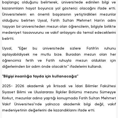
başlangıç olduğunu belirterek, üniversitede edinilen bilgi ve
kazanımların hayat boyunca yol gösterici olacağını ifade etti.
Üniversitelerin en önemli başarısının yetiştirdikleri mezunlar
olduğunu belirten Uysal, Fatih Sultan Mehmet Han'ın adını
taşıyan bir üniversiteden mezun olan öğrencilerin, bilgiyle birlikte
medeniyet tasavvurunu ve vakıf anlayışını da temsil edeceklerini
belirtti.
Uysal, "Eğer bu üniversitede sizlere Fatih'in ruhunu
aşılayabildiysek ne mutlu bize. Buradan mezun olan her
öğrencimiz fetih ve Fatih ruhuyla mezun oldukları için
diğerlerinden bir adım önde olacaktır." ifadelerini kullandı.
"Bilgiyi insanlığa fayda için kullanacağız"
2025- 2026 akademik yılı İktisadi ve İdari Bilimler Fakültesi
Siyaset Bilimi ve Uluslararası İlişkiler Bölümü mezunu Sümeyye
Korkut, mezunlar adına yaptığı konuşmada Fatih Sultan Mehmet
Vakıf Üniversitesi’nde yalnızca akademik bilgi değil, vakıf
medeniyetinin değerlerini de kazandıklarını ifade etti.