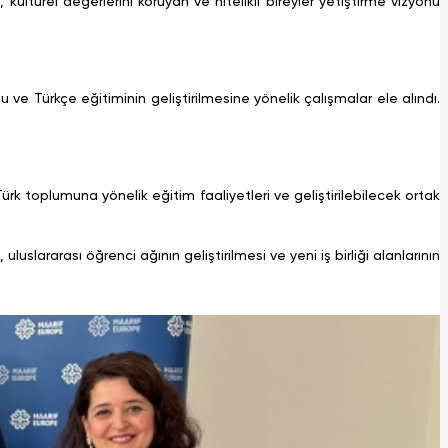
kültürel değerlerini koruyan ve nitelikli bireyler yetiştirme vizyonu
ve Türkçe eğitiminin geliştirilmesine yönelik çalışmalar ele alındı.
k toplumuna yönelik eğitim faaliyetleri ve geliştirilebilecek ortak
uslararası öğrenci ağının geliştirilmesi ve yeni iş birliği alanlarının