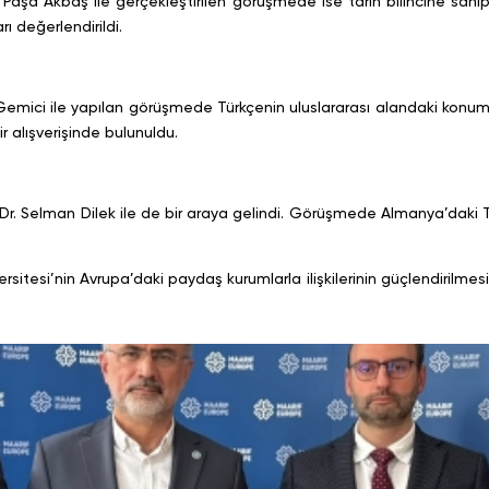
 Paşa Akbaş ile gerçekleştirilen görüşmede ise tarih bilincine sahip, 
ı değerlendirildi.
Gemici ile yapılan görüşmede Türkçenin uluslararası alandaki konumu 
 alışverişinde bulunuldu.
. Selman Dilek ile de bir araya gelindi. Görüşmede Almanya’daki Tür
itesi’nin Avrupa’daki paydaş kurumlarla ilişkilerinin güçlendirilmesi, ul