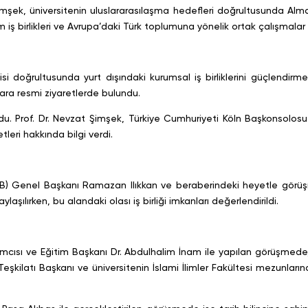
mşek, üniversitenin uluslararasılaşma hedefleri doğrultusunda Alman
m iş birlikleri ve Avrupa’daki Türk toplumuna yönelik ortak çalışmalar 
isi doğrultusunda yurt dışındaki kurumsal iş birliklerini güçlendirm
ara resmi ziyaretlerde bulundu.
u. Prof. Dr. Nevzat Şimşek, Türkiye Cumhuriyeti Köln Başkonsolosu 
eri hakkında bilgi verdi.
TİB) Genel Başkanı Ramazan Ilıkkan ve beraberindeki heyetle görüşm
aşılırken, bu alandaki olası iş birliği imkanları değerlendirildi.
ısı ve Eğitim Başkanı Dr. Abdulhalim İnam ile yapılan görüşmede, Ba
 Teşkilatı Başkanı ve üniversitenin İslami İlimler Fakültesi mezunla