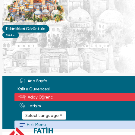
Etkinlikleri Görüntüle
Etkinlikler
Ana Sayfa
Kalite Güvencesi
Aday Öğrenci
İletişim
▼
Select Language
Hızlı Menü