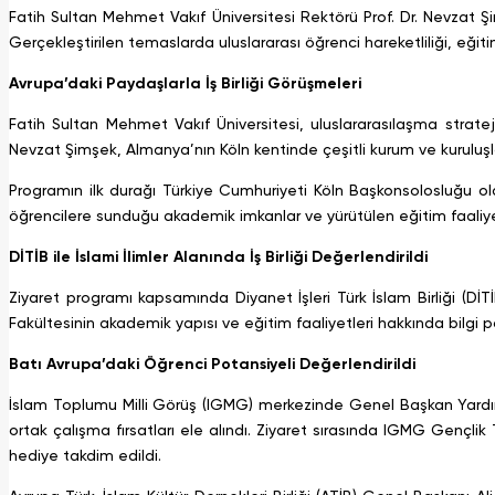
Fatih Sultan Mehmet Vakıf Üniversitesi Rektörü Prof. Dr. Nevzat Şi
Gerçekleştirilen temaslarda uluslararası öğrenci hareketliliği, eğiti
Avrupa’daki Paydaşlarla İş Birliği Görüşmeleri
Fatih Sultan Mehmet Vakıf Üniversitesi, uluslararasılaşma stratej
Nevzat Şimşek, Almanya’nın Köln kentinde çeşitli kurum ve kuruluşl
Programın ilk durağı Türkiye Cumhuriyeti Köln Başkonsolosluğu old
öğrencilere sunduğu akademik imkanlar ve yürütülen eğitim faaliyetl
DİTİB ile İslami İlimler Alanında İş Birliği Değerlendirildi
Ziyaret programı kapsamında Diyanet İşleri Türk İslam Birliği (Dİ
Fakültesinin akademik yapısı ve eğitim faaliyetleri hakkında bilgi payl
Batı Avrupa’daki Öğrenci Potansiyeli Değerlendirildi
İslam Toplumu Milli Görüş (IGMG) merkezinde Genel Başkan Yardımc
ortak çalışma fırsatları ele alındı. Ziyaret sırasında IGMG Gençlik
hediye takdim edildi.