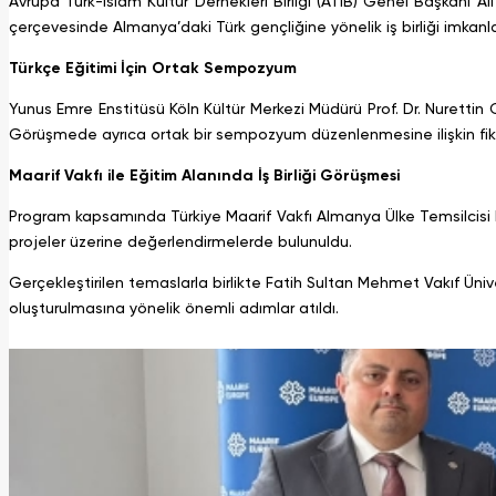
Avrupa Türk-İslam Kültür Dernekleri Birliği (ATİB) Genel Başkanı Ali
çerçevesinde Almanya’daki Türk gençliğine yönelik iş birliği imkanlar
Türkçe Eğitimi İçin Ortak Sempozyum
Yunus Emre Enstitüsü Köln Kültür Merkezi Müdürü Prof. Dr. Nurettin 
Görüşmede ayrıca ortak bir sempozyum düzenlenmesine ilişkin fikir
Maarif Vakfı ile Eğitim Alanında İş Birliği Görüşmesi
Program kapsamında Türkiye Maarif Vakfı Almanya Ülke Temsilcisi Dr
projeler üzerine değerlendirmelerde bulunuldu.
Gerçekleştirilen temaslarla birlikte Fatih Sultan Mehmet Vakıf Ünivers
oluşturulmasına yönelik önemli adımlar atıldı.